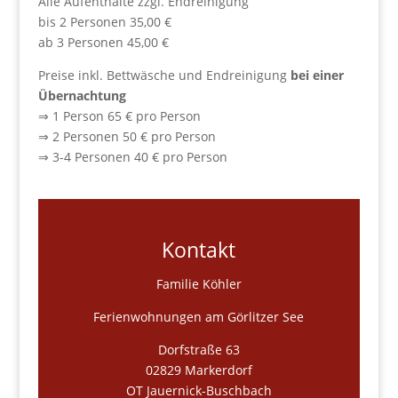
Alle Aufenthalte zzgl. Endreinigung
bis 2 Personen 35,00 €
ab 3 Personen 45,00 €
Preise inkl. Bettwäsche und Endreinigung
bei einer
Übernachtung
⇒ 1 Person 65 € pro Person
⇒ 2 Personen 50 € pro Person
⇒ 3-4 Personen 40 € pro Person
Kontakt
Familie Köhler
Ferienwohnungen am Görlitzer See
Dorfstraße 63
02829 Markerdorf
OT Jauernick-Buschbach